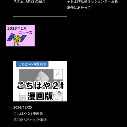
ステム JADE2 の紹介
ャおよび拡張ミッションチーム長
退任にあたって
こちはや2#漫画版
2024/12/25
こちはや２#漫画版
第2話: SVSのお仕事②