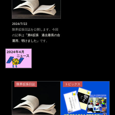
2024/7/22
限界拡張日誌を公開します。今回
の記事は
「第6拡張 過去最長の合
運用、明けました」
です。
限界拡張日誌
トピックス