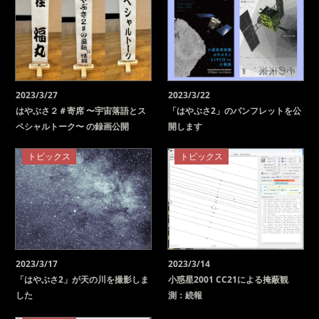
2023/3/27
2023/3/22
はやぶさ２＃寄席 〜宇宙落語とス
「はやぶさ2」のパンフレットを公
ペシャルトーク〜 の録画公開
開します
トピックス
トピックス
2023/3/17
2023/3/14
「はやぶさ2」が天の川を撮影しま
小惑星2001 CC21による掩蔽観
した
測：続報