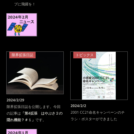
プに飛躍を！
限界拡張日誌
トピックス
2024/2/29
2024/2/2
限界拡張日誌を公開します。今回
2001 CC21命名キャンペーンのチ
の記事は
「第4拡張 はやぶさ２の
ラシ・ポスターができました
隠れ機能？＃１」
です。