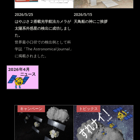
2026/5/25
2026/5/15
はやぶさ２搭載光学航法カメラが
天鳥船の神にご挨拶
太陽系外惑星の検出に成功しまし
た。
世界最小口径での検出例として科
学誌「The Astronomical Journal」
に掲載されました。
キャンペーン
トピックス