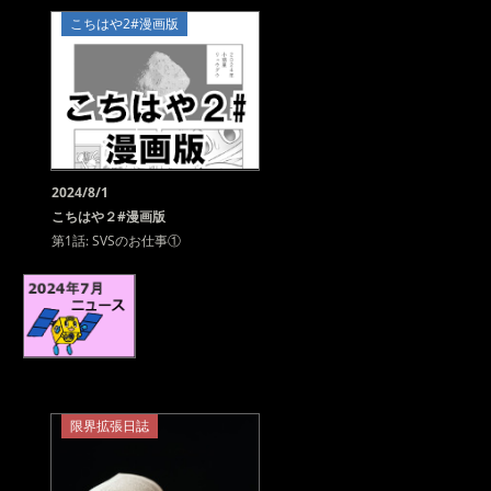
こちはや2#漫画版
2024/8/1
こちはや２#漫画版
第1話: SVSのお仕事①
限界拡張日誌