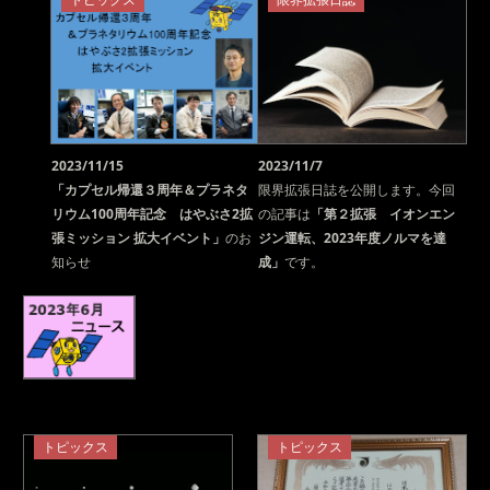
2023/11/15
2023/11/7
「カプセル帰還３周年＆プラネタ
限界拡張日誌を公開します。今回
リウム100周年記念 はやぶさ2拡
の記事は
「第２拡張 イオンエン
張ミッション 拡大イベント」
のお
ジン運転、2023年度ノルマを達
知らせ
成」
です。
トピックス
トピックス