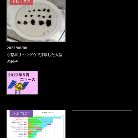
トピックス
2022/06/08
小惑星リュウグウで採取した大型
の粒子
たまてばこ