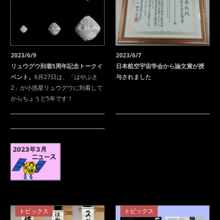
2023/6/9
2023/6/7
リュウグウ到着5周年記念トークイ
日本航空宇宙学会から論文賞が授
ベント。
6月27日は、「はやぶさ
与されました
2」が小惑星リュウグウに到着して
からちょうど5年です！
トピックス
トピックス