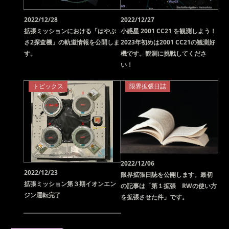
2022/12/28
2022/12/27
拡張ミッションにおける「はやぶ
小惑星 2001 CC21 を観測しよう！
さ2探査機」の軌道情報を公開しま
2023年初めは2001 CC21の観測好
す。
機です。観測に挑戦してくださ
い！
トピックス
限界拡張日誌
2022/12/06
2022/12/23
限界拡張日誌を公開します。最初
拡張ミッション第３期イオンエン
の記事は「第１拡張 RWの使い方
ジン運転完了
を拡張させた件」です。