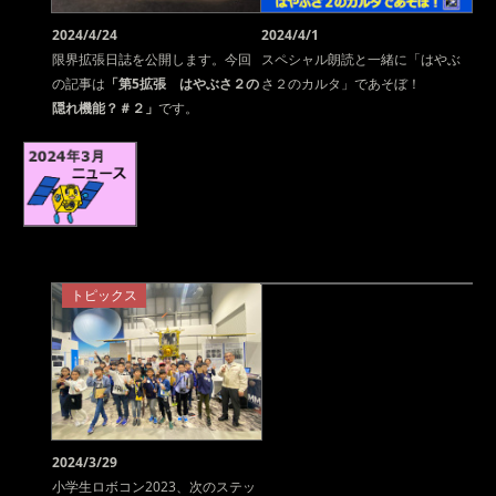
2024/4/24
2024/4/1
限界拡張日誌を公開します。今回
スペシャル朗読と一緒に「はやぶ
の記事は
「第5拡張 はやぶさ２の
さ２のカルタ」であそぼ！
隠れ機能？＃２」
です。
トピックス
2024/3/29
小学生ロボコン2023、次のステッ