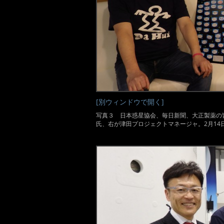
[別ウィンドウで開く]
写真３ 日本惑星協会、毎日新聞、大正製薬の
氏、右が津田プロジェクトマネージャ。2月14