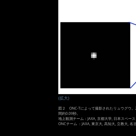
(拡大)
図２ ONC-Tによって撮影されたリュウグウ。20
間約0.09秒。
地上観測チーム：JAXA, 京都大学, 日本スペー
ONCチーム ：JAXA, 東京大, 高知大, 立教大, 