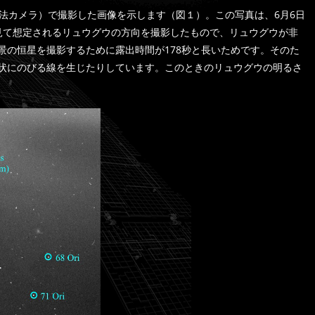
航法カメラ）で撮影した画像を示します（図１）。この写真は、6月6日
ら見て想定されるリュウグウの方向を撮影したもので、リュウグウが非
景の恒星を撮影するために露出時間が178秒と長いためです。そのた
状にのびる線を生じたりしています。このときのリュウグウの明るさ