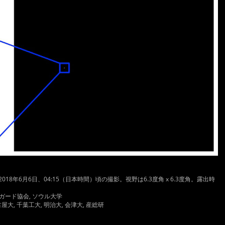
18年6月6日、04:15（日本時間）頃の撮影。視野は6.3度角 x 6.3度角。露出時
スガード協会, ソウル大学
名古屋大, 千葉工大, 明治大, 会津大, 産総研