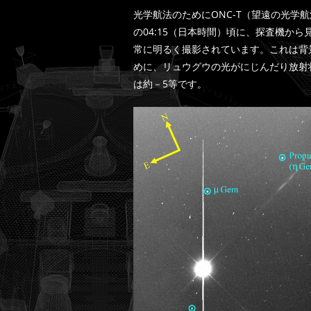
光学航法のためにONC-T（望遠の光学
の04:15（日本時間）頃に、探査機か
常に明るく撮影されています。これは背
めに、リュウグウの光がにじんだり放射
は約－5等です。