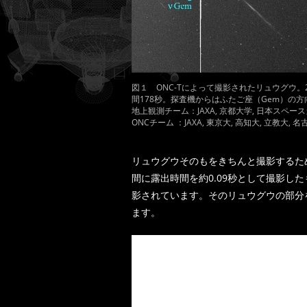
図１ ONC-Tによって撮影されたリュウグウ。20
間178秒。探査機からはふたご座（Gem）の方向に
地上観測チーム：JAXA, 京都大学, 日本スペー
ONCチーム ：JAXA, 東京大, 高知大, 立教大, 
リュウグウそのもをきちんと撮影するた
間に露出時間を約0.09秒として撮影し
影されています。そのリュウグウの部分
ます。