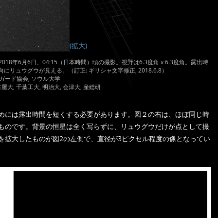
(拡大)
18年6月6日、04:15（日本時間）頃の撮影。視野は6.3度角 x 6.3度角。露出時
リュウグウが見える。（訂正: ギリシャ文字修正, 2018.6.8）
スガード協会, ソウル大学
名古屋大, 千葉工大, 明治大, 会津大, 産総研
めには露出時間を短くする必要があります。図２の右は、ほぼ同じ時
たものです。背景の恒星は全く写らずに、リュウグウだけが点として撮
を拡大したものが図2の左側で、直径が3ピクセル程度の像となってい