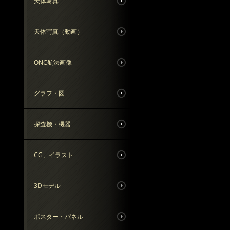
天体写真
天体写真（動画）
ONC航法画像
グラフ・図
探査機・機器
CG、イラスト
3Dモデル
ポスター・パネル