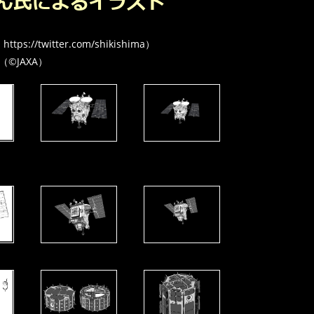
a
https://twitter.com/shikishima
）
©JAXA）