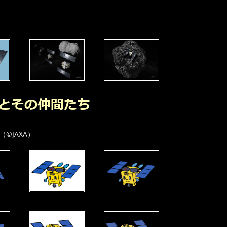
©JAXA）