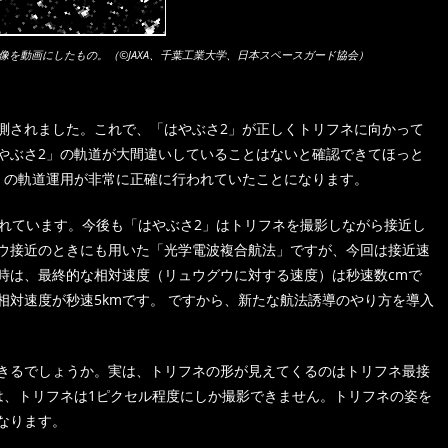
像を動画にしたもの。（©JAXA、千葉工業大学、日本スペースガード協会）
測されました。これで、「はやぶさ2」が正しくトリフネに向かって
やぶさ2」の軌道が大間違いしていることはないと確認できてほっと
」の軌道運用が非常に正確に行われていたことになります。
されています。今後も「はやぶさ2」はトリフネを撮影しながら接近し
ウ接近のときにも用いた「光学電波複合航法」ですが、今回は接近速
時は、最終的な相対速度（リュウグウに対する速度）は秒速数cmで
相対速度が秒速5kmです。 ですから、新たな航法誘導のやり方を導入
きるでしょうか。実は、トリフネの形が見えてくるのはトリフネ最接
は、トリフネは1ピクセル程度にしか撮影できません。トリフネの姿を
なります。