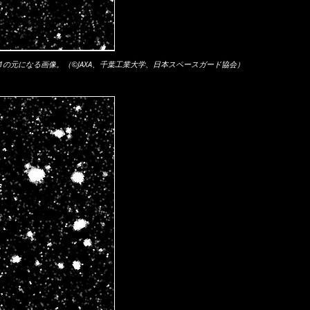
1の元になる画像。（©JAXA、千葉工業大学、日本スペースガード協会）