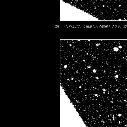
図2 「はやぶさ2」が撮影した小惑星トリフネ。図