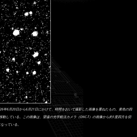
26年6月20日から6月21日にかけて、時間をおいて撮影した画像を重ねたもの。黄色の四
動している。この画像は、望遠の光学航法カメラ（ONC-T）の画像から約1度四方を切
になっている。
）