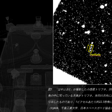
図1 「はやぶさ2」が撮影した小惑星トリフネ。20
角の中に写っている天体がトリフネ。矢印の方向に移
り出したものであり、1ピクセルあたり約22.3秒角
（©JAXA、千葉工業大学、日本スペースガード協会