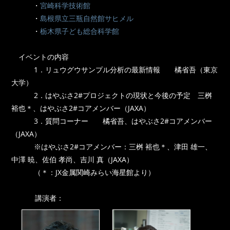
・
宮崎科学技術館
・
島根県立三瓶自然館サヒメル
・
栃木県子ども総合科学館
イベントの内容
1．リュウグウサンプル分析の最新情報 橘省吾（東京
大学）
2．はやぶさ2#プロジェクトの現状と今後の予定 三桝
裕也＊、はやぶさ2#コアメンバー（JAXA）
3．質問コーナー 橘省吾、はやぶさ2#コアメンバー
（JAXA）
※はやぶさ2#コアメンバー：三桝 裕也＊、津田 雄一、
中澤 暁、佐伯 孝尚、吉川 真（JAXA）
（＊：JX金属関崎みらい海星館より）
講演者：