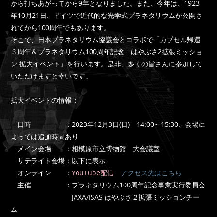
から打ちあがってから9年となりました。また、今年は、1923
年10月21日、ドイツで近代的な光学式プラネタリウムが公開さ
れてから100周年でもあります。
そこで、日本プラネタリウム協議会とコラボで「カプセル帰還
３周年＆プラネタリウム100周年記念 はやぶさ2拡張ミッショ
ン 拡大イベント」を行います。是非、多くの皆さんに参加して
いただけますと幸いです。
拡大イベントの情報：
日時 ：2023年12月3日(日) 14:00～15:30、会場に
よっては追加時間あり
メイン会場 ：相模原市立博物館 大会議室
サテライト会場：以下に表示
オンライン ：
YouTube配信
アクセス先はこちら
主催 ：プラネタリウム100周年記念事業実行委員会
JAXA/ISAS はやぶさ２拡張ミッションチー
ム