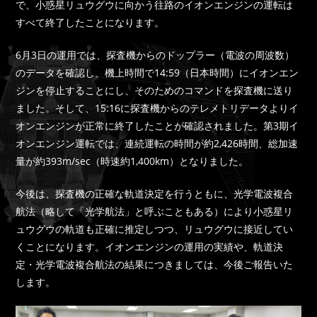
で、小惑星リュウグウに向かう往路のイオンエンジンの運転は
すべて終了したことになります。
6月3日の運用では、探査機からのドップラー（電波の周波数）
のデータを確認し、機上時間で14:59（日本時間）にイオンエン
ジンを停止することにし、そのためのコマンドを探査機に送り
ました。そして、15:16に探査機からのテレメトリデータよりイ
オンエンジンが正常に終了したことが確認されました。第3期イ
オンエンジン運転では、連続運転の時間が約2,426時間、総加速
量が約393m/sec（時速約1,400km）となりました。
今後は、探査機の正確な軌道決定を行うともに、光学電波複合
航法（略して「光学航法」と呼ぶこともある）により小惑星リ
ュウグウの軌道も正確に推定しつつ、リュウグウに接近してい
くことになります。イオンエンジンの運用の実績や、軌道決
定・光学電波複合航法の結果につきましては、今後ご報告いた
します。