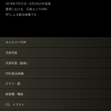
2018年7月31日～8月2日の中高度
運用における、広角カメラONC-
W1による航法画像です。
ギャラリーTOP
天体写真
天体写真（動画）
ONC航法画像
グラフ・図
探査機・機器
CG、イラスト