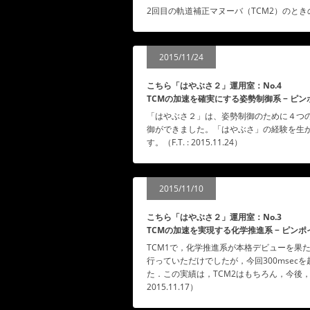
2回目の軌道補正マヌーバ（TCM2）のときの、管
2015/11/24
こちら「はやぶさ２」運用室：No.4
TCMの加速を確実にする姿勢制御系 − ピ
「はやぶさ２」は、姿勢制御のために４つの
御ができました。「はやぶさ」の経験を生
す。（F.T. : 2015.11.24）
2015/11/10
こちら「はやぶさ２」運用室：No.3
TCMの加速を実現する化学推進系 − ピン
TCM1で，化学推進系が本格デビューを果
行っていただけでしたが，今回300mse
た．この実績は，TCM2はもちろん，今後，
2015.11.17）