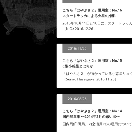
こちら「はやぶさ２」運用室：No.16
スタートラッカによる火星の撮影
2016年10月11日と16日に、スタート
（N.O.: 2016.12.26）
2016/11/25
こちら「はやぶさ２」運用室：No.15
C型小惑星とは何か
「はやぶさ２」が向かっている小惑星リュ
（Sunao Hasegawa: 2016.11.25）
2016/08/26
こちら「はやぶさ２」運用室：No.14
国内局運用 〜2014年2月の思い出〜
国内局(臼田局、内之浦局)での運用についてです。（R