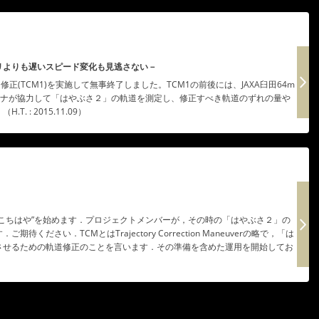
ムリよりも遅いスピード変化も見逃さない－
正(TCM1)を実施して無事終了しました。TCM1の前後には、JAXA臼田64m
テナが協力して「はやぶさ２」の軌道を測定し、修正すべき軌道のずれの量や
 : 2015.11.09）
こちはや”を始めます．プロジェクトメンバーが，その時の「はやぶさ２」の
ださい．TCMとはTrajectory Correction Maneuverの略で，「は
させるための軌道修正のことを言います．その準備を含めた運用を開始してお