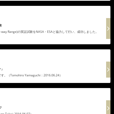
験
ial One-way Range)の実証試験をNASA・ESAと協力して行い、成功しました。
ー」
ohiro Yamaguchi：2016.06.24）
フ
ei: 2016.06.07）