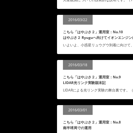
2016/03/22
こちら「はやぶさ２」運用室：No.10
はやぶさ２ Ryuguへ向けてイオンエンジ
いよいよ、小惑星リュウグウ到着に向けて、イオ
2016/03/18
こちら「はやぶさ２」運用室：No.9
LIDAR光リンク実験顛末記
LIDARによる光リンク実験の舞台裏です。（H.S
2016/03/01
こちら「はやぶさ２」運用室：No.8
南半球局での運用