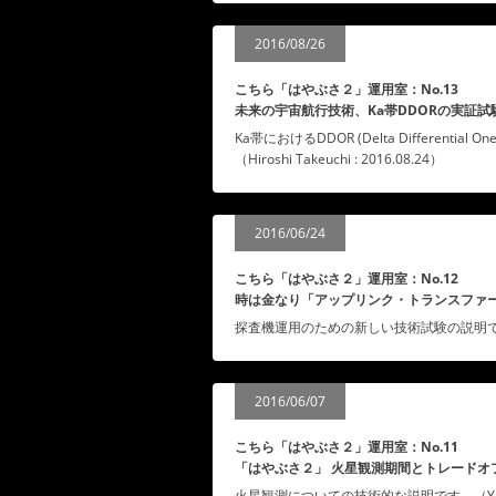
2016/08/26
こちら「はやぶさ２」運用室：No.13
未来の宇宙航行技術、Ka帯DDORの実証試
Ka帯におけるDDOR (Delta Different
（Hiroshi Takeuchi : 2016.08.24）
2016/06/24
こちら「はやぶさ２」運用室：No.12
時は金なり「アップリンク・トランスファ
探査機運用のための新しい技術試験の説明です。（Tom
2016/06/07
こちら「はやぶさ２」運用室：No.11
「はやぶさ２」 火星観測期間とトレードオ
火星観測についての技術的な説明です。（Yuto Tak