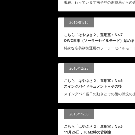
現在、行っています南半球の追跡局からの運用につ
2016/01/15
こちら「はやぶさ２」運用室：No.7
OWC運用（ソーラーセイルモード）始めま
特殊な姿勢制御運用のソーラーセイルモード（OW
2015/12/28
こちら「はやぶさ２」運用室：No.6
スイングバイドキュメント＋その後
スイングバイ当日の動きとその後の状況のまとめです
2015/11/30
こちら「はやぶさ２」運用室：No.5
11月26日，TCM2時の管制室