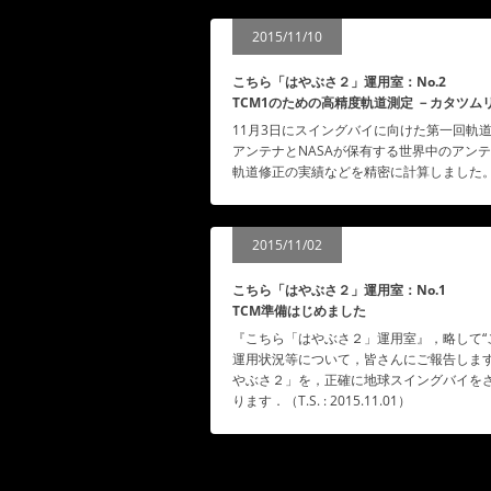
2015/11/10
こちら「はやぶさ２」運用室：No.2
TCM1のための高精度軌道測定 －カタツ
11月3日にスイングバイに向けた第一回軌道修
アンテナとNASAが保有する世界中のアン
軌道修正の実績などを精密に計算しました。（H.T.
2015/11/02
こちら「はやぶさ２」運用室：No.1
TCM準備はじめました
『こちら「はやぶさ２」運用室』，略して“
運用状況等について，皆さんにご報告します．ご期待く
やぶさ２」を，正確に地球スイングバイを
ります．（T.S. : 2015.11.01）