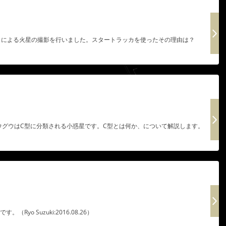
ラッカによる火星の撮影を行いました。スタートラッカを使ったその理由は？
ウグウはC型に分類される小惑星です。C型とは何か、について解説します。
yo Suzuki:2016.08.26）