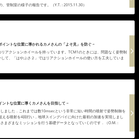
制室の様子の報告です。（Y.T. : 2015.11.30）
ンポイントな位置に導かれるカメさんの「よそ見」を防ぐ −
リアクションホイールを持っています。TCM1のときには、問題なく姿勢制
かして、「はやぶさ２」ではリアクションホイールの使い方を工夫していま
ポイントな位置に導くカメさんを目指して −
たしました．これまでは数10msecという非常に短い時間の噴射で姿勢制御を
cを超える噴射を4回行い，地球スイングバイに向けた最初の加速を実現しまし
さまざまなミッションを行う基礎データとなっていくのです．（O.M. :