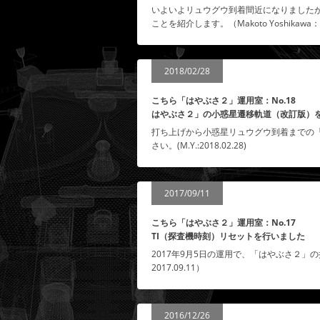
いよいよリュウグウ到着間近になりました
ことを紹介します。（Makoto Yoshikawa：2
2018/02/28
こちら「はやぶさ２」運用室：No.18
はやぶさ２」の小惑星遷移軌道（改訂版）
打ち上げから小惑星リュウグウ到着までの
さい。(M.Y.:2018.02.28)
2017/09/11
こちら「はやぶさ２」運用室：No.17
TI（探査機時刻）リセットを行いました
2017年9月5日の運用で、「はやぶさ２」の探
2017.09.11）
2016/12/26