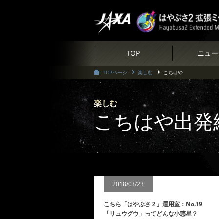
TOP
ニュー
TOPページ
楽しむ
こちはや
楽しむ
こちはや出発
2018/03/23
こちら「はやぶさ２」運用室：No.19
「リュウグウ」ってどんな小惑星？