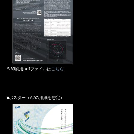
※印刷用pdfファイルは
こちら
■ポスター（A2の用紙を想定）