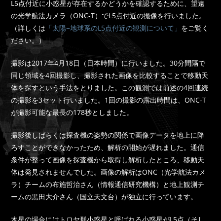
L5点付近に小惑星が存在するかどうかを確認するために、望遠
の光学航法カメラ（ONC-T）でL5点付近の撮像を行いました。
（詳しくは
「太陽−地球系のL5点付近の観測について」
をご覧く
ださい。）
撮影は2017年4月18日（日本時間）に行いました。30分間隔で
同じ領域を4回撮影し、撮影された画像を比較することで移動天
体を探すという手法をとりました。この観測では前述の4回連続
の撮影を3セット行いました。1回の撮影の露出時間は、ONC-T
が撮影可能な最長の178秒としました。
撮影後しばらくは探査機の姿勢の関係で画像データを地上に降
ろすことができなかったため、解析の開始が遅れました。通信
条件が整って画像を探査機から取得し解析したところ、移動天
体は発見されませんでした。画像の解析はONC（光学航法カメ
ラ）チームの布施哲治さん（情報通信研究機構）と地上観測チ
ームの黒田大介さん（国立天文台）が独立に行っています。
木星の場合にはトロヤ群小惑星と呼ばれる小惑星がL5点（そし