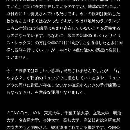
てL4点）付近に多数存在しているのですが、地球の場合にはL4
点付近に１つ発見されているだけです。今回の観測は撮影した
枚数もあまり多くはなかったですが、やはり地球のラグランジ
ュ点L5付近には小惑星はあまり存在していないことを示唆する
ものになっています。ちなみに、米国のOSIRIS-REx（オサイリ
ス・レックス）の方は今年の2月にL4点付近を通過したときに同
様な観測を行っていますが、やはりL4点付近の小惑星は発見し
ていません。
今回の撮影では新しい小惑星は発見されませんでしたが、「は
やぶさ２」が目的のリュウグウに接近していくときや、リュウ
グウの周りに衛星が存在しないかを確認するときの予行練習に
もなっており、有意義な運用となりました。
※ONC-Tは、JAXA、東京大学、千葉工業大学、立教大学、明治
大学、名古屋大学、会津大学、高知大学、産業技術総合研究所
の協力のもと開発され、観測運用されている機器です。今回公