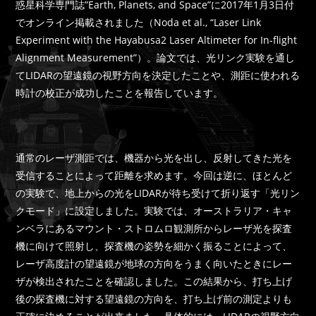
惑星科学専門誌”Earth, Planets, and Space”に2017年1月3日付
でオンライン掲載されました（Noda et al., “Laser Link
Experiment with the Hayabusa2 Laser Altimeter for In-flight
Alignment Measurement”）。論文では、光リンク実験を通し
てLIDARの望遠鏡の視野方向を決定したことや、測距に使われる
時計の校正が成功したことを報告しています。
通常のレーザ測距では、機器から光を出し、反射してきた光を
受信することによって距離を求めます。今回は逆に、ほとんど
の実験で、地上からの光をLIDARが待ち受けて折り返す「光リン
クモード」に設定しました。実験では、オーストラリア・キャ
ンベラにあるマウント・ストロムロ観測所からレーザ光を探査
機に向けて照射し、探査機の姿勢を細かく振ることによって、
レーザ高度計の望遠鏡が地球の方向をうまく向いたときにレー
ザが検出されたことを確認しました。この結果から、打ち上げ
後の探査機に対する望遠鏡の方向を、打ち上げ前の測定よりも