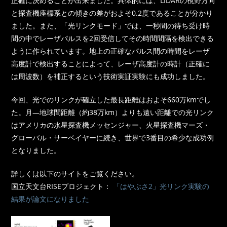
正確に決めることが出来ました。具体的には、LIDARの視野方向
と探査機座標系との傾きの差がおよそ0.2度であることが分かり
ました。また、「光リンクモード」では、一秒間の待ち受け時
間の中でレーザパルスを2回受信してその時間間隔を検出できる
ように作られています。地上の正確なパルス間の時間をレーザ
高度計で検出することによって、レーザ高度計の時計（正確に
は周波数）を補正するという技術実証実験にも成功しました。
今回、光でのリンクが確立した最長距離はおよそ660万kmでし
た。月―地球間距離（約38万km）よりも遠い距離での光リンク
はアメリカの水星探査機メッセンジャー、火星探査機マーズ・
グローバル・サーベイヤーに続き、世界で3番目の希少な成功例
となりました。
詳しくは以下のサイトをご覧ください。
国立天文台RISEプロジェクト：
「はやぶさ2」光リンク実験の
結果が論文になりました