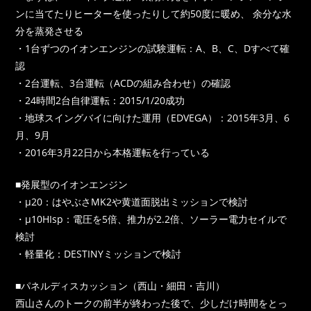
ンに当てたりヒーターを使ったりして約50度に暖め、 余分な水
分を蒸発させる
・1台ずつのイオンエンジンの試験運転：A、B、C、Dすべて確
認
・2台運転、3台運転（ACDの組み合わせ）の確認
・24時間2台自律運転：2015/1/20成功
・地球スイングバイに向けた運用（EDVEGA）：2015年3月、6
月、9月
・2016年3月22日から本格運転を行っている
■発展型のイオンエンジン
・μ20：はやぶさMK2や黄道面脱出ミッションで検討
・μ10HIsp：電圧を5倍、推力が2.2倍、ソーラー電力セイルで
検討
・軽量化：DESTINYミッションで検討
■パネルディスカッション（西山・細田・吉川）
西山さんのトークの前半が終わった後で、少しだけ時間をとっ