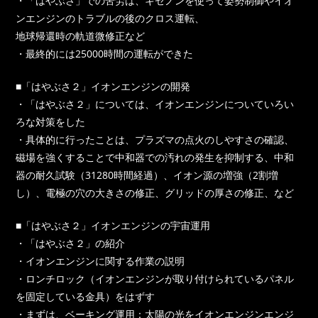
・「はやぶさ」での苦労は、キセノンを使って姿勢制御やイオ
ンエンジンのトラブルの後のクロス運転、
地球帰還時の軌道微修正など
・最終的には25000時間の運転ができた
■「はやぶさ２」イオンエンジンの開発
・「はやぶさ２」については、イオンエンジンについていろい
ろな対策をした
・具体的に行ったことは、プラズマの点火のしやすさの確認、
磁場を強くすることで中和器での汚れの発生を抑制する、中和
器の耐久試験（31280時間経過）、イオン源の増強（2割増
し）、電極の穴の大きさの修正、グリッドの厚さの修正、など
■「はやぶさ２」イオンエンジンの宇宙運用
・「はやぶさ２」の紹介
・イオンエンジンに関する作業の説明
・ロンチロック（イオンエンジンが取り付けられているパネル
を固定している金具）をはずす
・まずは、ベーキング運用：太陽の光をイオンエンジンエンジ