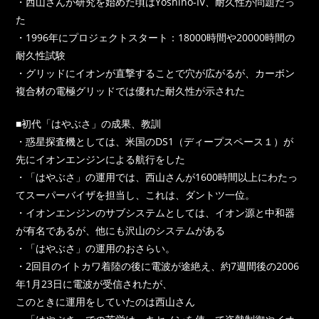
・西山さんが研究を始めた頃はYoshino-IV、耐久性が問題だっ
た
・1996年にプロジェクトスタート：18000時間や20000時間の
耐久性試験
・グリッドにイオンが直撃することで穴が広がるが、カーボン
複合材の電極グリッドでは優れた耐久性が示された
■初代「はやぶさ」の成果、教訓
・惑星探査機としては、米国のDS1（ディープスペース１）が
先にイオンエンジンによる航行をした
・「はやぶさ」の運用では、西山さんが1600時間以上にわたっ
てスーパーバイザを担当し、これは、ダントツ一位。
・イオンエンジンのサブシステムとしては、イオン源と中和器
が有名であるが、他にも沢山のシステムがある
・「はやぶさ」の運用のおさらい。
・2回目のイトカワ着陸の後に電波が途絶え、約7週間後の2006
年1月23日に電波が受信されたが、
このときに運用をしていたのは西山さん