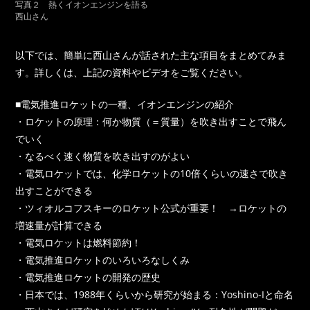
写真２ 熱くイオンエンジンを語る
西山さん
以下では、簡単に西山さんが話された主な項目をまとめてみま
す。詳しくは、上記の資料やビデオをご覧ください。
■電気推進ロケットの一種、イオンエンジンの紹介
・ロケットの原理：何か物質（＝質量）を吹き出すことで飛ん
でいく
・なるべく速く物質を吹き出すのがよい
・電気ロケットでは、化学ロケットの10倍くらいの速さで吹き
出すことができる
・ツィオルコフスキーのロケット公式が重要！ →ロケットの
増速量が計算できる
・電気ロケットは燃料節約！
・電気推進ロケットのいろいろなしくみ
・電気推進ロケットの開発の歴史
・日本では、1988年くらいから研究が始まる：Yoshino-Iと命名