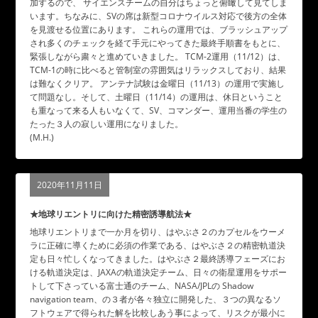
加するので、 サイエンスチームの自分はちょっと俯瞰して見てしま
います。ちなみに、SVの席は新型コロナウイルス対応で後方の全体
を見渡せる位置にあります。 これらの運用では、ブラッシュアップ
され多くのチェックを経て手元にやってきた最終手順書をもとに、
緊張しながら粛々と進めていきました。 TCM-2運用（11/12）は、
TCM-1の時に比べると管制室の雰囲気はリラックスしており、結果
は難なくクリア。 アンテナ試験は金曜日（11/13）の運用で実施し
て問題なし。そして、土曜日（11/14）の運用は、休日ということ
も重なって来る人もいなくて、SV、コマンダー、運用当番の学生の
たった３人の寂しい運用になりました。
(M.H.)
2020年11月11日
★地球リエントリに向けた精密誘導航法★
地球リエントリまで一か月を切り、はやぶさ２のカプセルをウーメ
ラに正確に導くために必須の作業である、はやぶさ２の精密軌道決
定も日々忙しくなってきました。はやぶさ２最終誘導フェーズにお
ける軌道決定は、JAXAの軌道決定チーム、日々の衛星運用をサポー
トして下さっている富士通のチーム、NASA/JPLの Shadow
navigation team、の３者が各々独立に開発した、３つの異なるソ
フトウェアで得られた解を比較しあう事によって、リスクが最小に