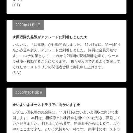
(Y.T)
2020年11月1日
★回収隊先発隊がアデレードに到着しました★
いよいよ、「回収隊」が行動開始しました。 11月1日に、第一陣14
名が赤道を超え、アデレードに到着しました。 隊員は全員元気で
す。 コロナ対策として、これから2週間の現地隔離を経て、ウーメ
ラ砂漠へ移動することになります。 我々が入国できるよう支援して
くれたオーストラリアの関係者皆様に御礼申し上げます。
(S.N.)
2020年10月30日
★いよいよオーストラリアに向かいます★
カプセル回収班の先発隊は、11月1日夜にいよいよ回収に向けて出
国します。 本日は、相模原市に壮行会を開いていただき、激励して
いただきました。 打ち上げから６年、開発着手からは１０年、よう
やくここまで来た、という気持ちで一杯です。 南半球のオーストラ