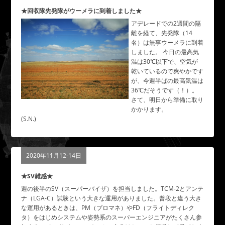
★回収隊先発隊がウーメラに到着しました★
アデレードでの2週間の隔
離を経て、先発隊（14
名）は無事ウーメラに到着
しました。 今日の最高気
温は30℃以下で、空気が
乾いているので爽やかです
が、今週半ばの最高気温は
36℃だそうです（！）。
さて、明日から準備に取り
かかります。
(S.N.)
2020年11月12-14日
★SV雑感★
週の後半のSV（スーパーバイザ）を担当しました。TCM-2とアンテ
ナ（LGA-C）試験という大きな運用がありました。普段と違う大き
な運用があるときは、PM（プロマネ）やFD（フライトディレク
タ）をはじめシステムや姿勢系のスーパーエンジニアがたくさん参