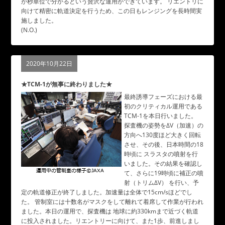
が秒単位で分かるという贅沢な運用ができています。 リエントリに
向けて精密に軌道決定を行うため、この日もレンジングを長時間実
施しました。
(N.O.)
2020年10月22日
★TCM-1が無事に終わりました★
最終誘導フェーズにおける最
初のクリティカル運用である
TCM-1を本日行いました。
探査機の姿勢をΔV（加速）の
方向へ130度ほど大きく回転
させ、その後、日本時間の18
時頃に スラスタの噴射を行
いました。その結果を確認し
て、さらに19時頃に補正の噴
射（トリムΔV） を行い、予
定の軌道修正が終了しました。加速量は全体で15cm/sほどでし
た。 管制室には十数名がマスクをして離れて着席して作業が行われ
ました。本日の運用で、探査機は 地球に約330kmまで近づく軌道
に投入されました。リエントリーに向けて、また1歩、前進しまし