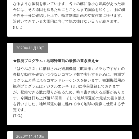
なるような体制を敷いています。各々の解に微小な差異があった場
合には、その原因を探るためにとことんまで議論を尽くし、 解の健
全性を十分に確認した上で、軌道制御計画の立案作業に移ります。
近付いてきている大団円に向けて気の抜けない日々が続きます。
(H.T.)
2020年11月10日
★観測プログラム：地球帰還前の最後の書き換え★
「はやぶさ２」に搭載された観測機器（航法用カメラもですが）の
多様な動作を確実かつ少ないコマンド数で実行するために、観測プ
ログラムと呼ばれるコマンドシーケンスを使います。観測機器用の
観測プログラムはデジタルエレキ（DE)に事前登録しておきます
が、登録できる数に限りがあるため、時々書き換える必要がありま
す。今回は打ち上げ後18回目、そして地球帰還前の最後の書き換え
を行いました。地球帰還の後に離れてゆく地球の撮像に使用する予
定です。
(T.O.)
2020年11月10日