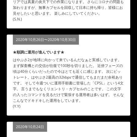
リアでは真夏の炎天下での作業になります。 さらにコロナの問題も
加わりますが、無事カプセルを回収して日本に持ち帰り、皆様にお
見せしたいと思います。 楽しみにしていてください。
(S.N.)
2020年10月26日〜2020年10月30日
★順調に運用が進んでいます★
はやぶさ2が地球に向かって来ているんだなぁと実感しています。
まず探査機との交信が往復で100秒を切りました。 近傍フェーズの
頃は40分くらいだったので今はとても近くに感じます。 次にビッ
トレート。はやぶさ2最高の32kbpsで通信してもまだまだ余裕あり
です。 そして今週ついに運用手順書に登場した「CPSL」という4文
字。 言うまでもなくリエントリ・カプセルのことです。 この文字
の入ったコマンドを見るだけで緊張する運用者は多いはず。 そんな
こんなでドキドキした運用をしています。
(Y.Y)
2020年10月24日