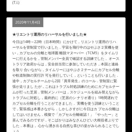
(T.I.)
2020年11月4日
★リエントリ運用のリハーサルを行いました★
今日は14時～22時（日本時間）にかけて，リエントリ運用のリハ
ーサルを管制室で行いました．宇宙を飛行中のはやぶさ２実機を使
い，カプセルの分離と地球圏 離脱マヌーバー（TCM5）をタイムリ
ーに行えるかを，管制メンバー全員で確認する訓練でした． オース
トラリア政府からは，安全担当官に参加していただき，本国と連絡
を取り 合いながら，タイムリーにはやぶさ２チームにカプセル分離
や軌道制御の実行許 可を発行していく，ということも行いました．
途中，カプセルチームから2回「異常発生」のコール．管制室に緊
張が走りまし たが，これはトラブル対処訓練のためにカプセルチー
ムが打った芝居．管制メン バーは，スケジュールを組み替えながら
トラブルに対処し，最終的に（芝居のシ ナリオ通り）1時間遅れで
カプセル分離を行うことができました． 実機を使う訓練ということ
で，緊張感は本番さながら．しかしさすがに今日はカ プセル分離は
してはいけません．模擬で「カプセル分離確認！」「やったー」と
喜んでみるのですが，そこばかりはみなさんひどい大根役者ぶりで
した．本番は， 心から湧き出る自然な喜びの姿がみられることでし
ょう．