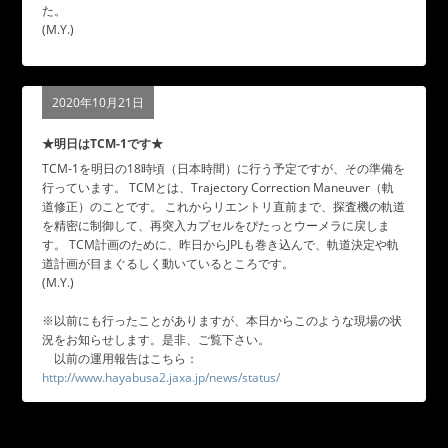
た。
(M.Y.)
2020年10月21日
★明日はTCM-1です★
TCM-1を明日の18時頃（日本時間）に行う予定ですが、その準備を
行っています。 TCMとは、Trajectory Correction Maneuver（軌
道修正）のことです。 これからリエントリ直前まで、探査機の軌道
を精密に制御して、再突入カプセルをぴたっとウーメラに戻しま
す。 TCM計画のために、昨日からJPLも巻き込んで、軌道決定や軌
道計画が目まぐるしく動いているところです。
(M.Y.)
※以前にも行ったことがありますが、本日からこのような現場の状
況をお知らせします。是非、ご覧下さい。
以前の運用報告はこちら：
http://www.hayabusa2.jaxa.jp/news/status/