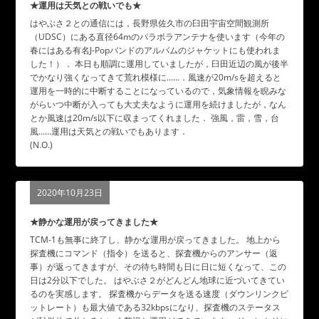
★運用は天気との戦いでも★
はやぶさ２との通信には，長野県佐久市の臼田宇宙空間観測所
（UDSC）にある直径64mのパラボラアンテナを使います（今年の
春にはある有名J-Popバンドのアルバムのジャケットにも使われま
した！）． 本日も順調に運用していましたが，臼田近辺の風が後半
でかなり強くなってきて荒れ模様に……．風速が20m/sを超えると
運用を一時的に中断することになっているので，気象情報を睨みな
がらいつ中断が入っても大丈夫なように運用を続けましたが，なん
とか風速は20m/s以下に収まってくれました． 強風，雷，雪，台
風……運用は天気との戦いでもあります．
(N.O.)
2020年10月23日
★静かな運用が戻ってきました★
TCM-1も無事に終了し、静かな運用が戻ってきました。 地上から
探査機にコマンド（指令）を送ると、探査機からのアンサー（返
事）が返ってきますが、その待ち時間も日に日に短くなって、この
日は2分以下でした。 はやぶさ２がどんどん地球に近づいてきてい
るのを実感します。 探査機からデータを送る速度（ダウンリンクビ
ットレート）も最大値である32kbpsになり、探査機のステータス