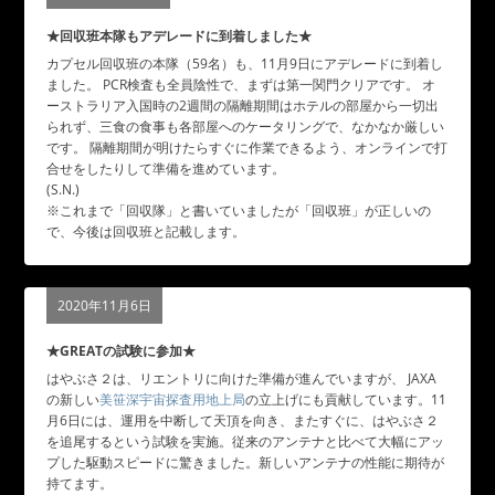
★回収班本隊もアデレードに到着しました★
カプセル回収班の本隊（59名）も、11月9日にアデレードに到着し
ました。 PCR検査も全員陰性で、まずは第一関門クリアです。 オ
ーストラリア入国時の2週間の隔離期間はホテルの部屋から一切出
られず、三食の食事も各部屋へのケータリングで、なかなか厳しい
です。 隔離期間が明けたらすぐに作業できるよう、オンラインで打
合せをしたりして準備を進めています。
(S.N.)
※これまで「回収隊」と書いていましたが「回収班」が正しいの
で、今後は回収班と記載します。
2020年11月6日
★GREATの試験に参加★
はやぶさ２は、リエントリに向けた準備が進んでいますが、 JAXA
の新しい
美笹深宇宙探査用地上局
の立上げにも貢献しています。11
月6日には、運用を中断して天頂を向き、またすぐに、はやぶさ２
を追尾するという試験を実施。従来のアンテナと比べて大幅にアッ
プした駆動スピードに驚きました。新しいアンテナの性能に期待が
持てます。