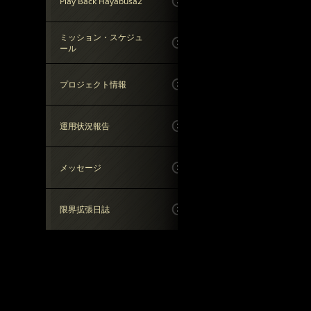
Play Back Hayabusa2
ミッション・スケジュ
ール
プロジェクト情報
運用状況報告
メッセージ
限界拡張日誌