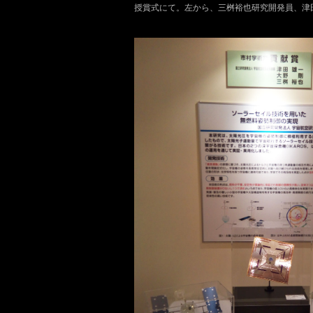
授賞式にて。左から、三桝裕也研究開発員、津