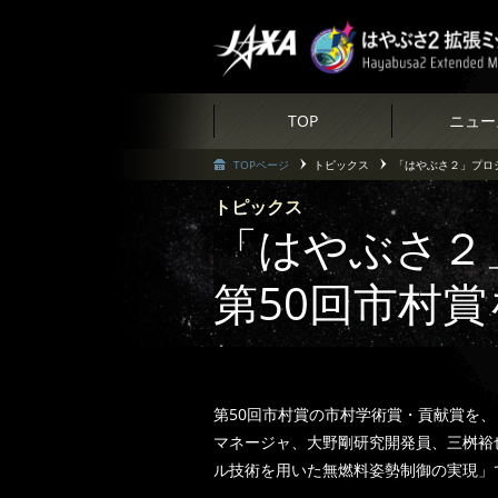
TOP
ニュー
TOPページ
トピックス
「はやぶさ２」プロ
トピックス
「はやぶさ２
第50回市村
第50回市村賞の市村学術賞・貢献賞を
マネージャ、大野剛研究開発員、三桝裕
ル技術を用いた無燃料姿勢制御の実現」