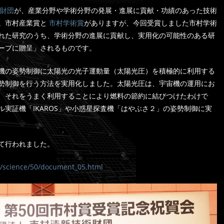
財団
が、産業分野や学術分野の発展・進展に貢献・功績のあった技術
。市村産業賞と
市村学術賞
がありますが、今回受賞しました市村学術
れた研究のうち、学術分野の進展に貢献し、実用化の可能性のある研
ープに贈呈」されるものです。
機の姿勢制御に太陽光の光子運動量（太陽光圧）を積極的に利用する
勢制御を行う方法を実用化しました。太陽光圧は、宇宙機の運用にお
、それをうまく利用することにより燃料の節約に結びつけたわけで
実証機「IKAROS」や小惑星探査機「はやぶさ２」の姿勢制御に実
にて行われました。
ze/science/50/document_05.html