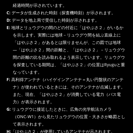
経過時間が示されています。
C:
データが生成された時刻（探査機時刻）が示されます。
D:
データを地上局で受信した時刻が示されます。
E:
地球とリュウグウの間のどの付近に「はやぶさ２」がいるか
を示します。実際には地球－リュウグウ間を結ぶ直線上に
「はやぶさ２」があるとは限りませんが、この図では地球
―「はやぶさ２」間の距離と、「はやぶさ２」－リュウグウ
間の距離の比を読み取れるよう表示しています。リュウグウ
を探査している期間は、「はやぶさ２」の位置はRyuguと重
なっています。
F:
高利得アンテナ（ハイゲインアンテナ＝丸い円盤状のアンテ
ナ）が使われているときには、そのアンテナが点滅します。
また、現在、「はやぶさ２」が消費している電力（バス電
力）が表示されます。
G:
リュウグウに接近したときに、広角の光学航法カメラ
（ONC-W1）から見たリュウグウの位置・大きさが略図とし
て表示されます。
H:
「はやぶさ２」が使用しているアンテナが示されます。