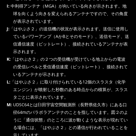
I:
中利得アンテナ（MGA）が向いている向きが示されます。地
球を向くよう向きを変えられるアンテナですので、その角度
が表示されています。
J:
「はやぶさ２」の送信機の状況が表示されます。送信に使用し
ているパワーアンプ（AかBとそのモード）、送信モード、送
信通信速度（ビットレート）、接続されているアンテナが表
示されます。
K:
「はやぶさ２」の２つの受信機が受けている地上からの電波
の受信レベルと受信通信速度（ビットレート）、接続されて
いるアンテナが示されます。
L:
「はやぶさ２」に取り付けられている12個のスラスタ（化学
エンジン）が噴射した秒数のある時点からの積算が、スラス
タごとに表示されています。
M:
UDSC64とは臼田宇宙空間観測所（長野県佐久市）にある口
径64mのパラボラアンテナのことを指しています。図２のよ
うに「通信状態」のところに波が動くような表示が現れてい
る場合には、「はやぶさ２」との通信が行われていることを
示しています。