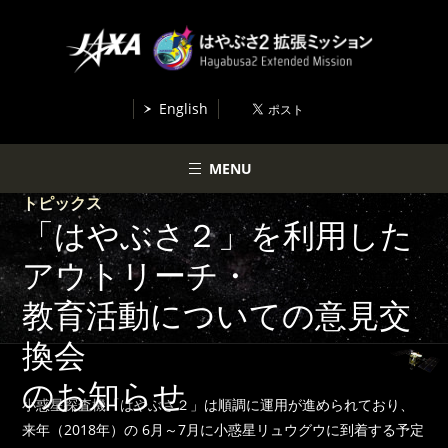
English
MENU
トピックス
「はやぶさ２」を利用した
アウトリーチ・
教育活動についての意見交
換会
のお知らせ
小惑星探査機「はやぶさ２」は順調に運用が進められており、
来年（2018年）の 6月～7月に小惑星リュウグウに到着する予定