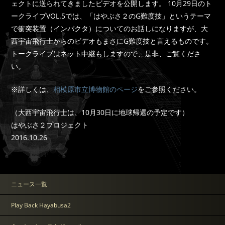
ェクトに送られてきましたビデオを公開します。 10月29日のト
ークライブVOL.5では、「はやぶさ２のG難度技」というテーマ
で衝突装置（インパクタ）についてのお話しになりますが、大
西宇宙飛行士からのビデオもまさにG難度技と言えるものです。
トークライブはネット中継もしますので、是非、ご覧くださ
い。
※詳しくは、
相模原市立博物館のページ
をご参照ください。
（大西宇宙飛行士は、10月30日に地球帰還の予定です）
はやぶさ２プロジェクト
2016.10.26
ニュース一覧
Play Back Hayabusa2