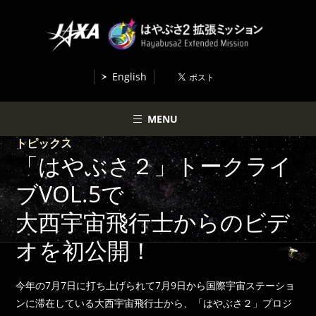
English
MENU
トピックス
「はやぶさ２」トークライ
ブVOL.5で
大西宇宙飛行士からのビデ
オを初公開！
今年の7月7日に打ち上げられて7月9日から国際宇宙ステーショ
ンに滞在している大西宇宙飛行士から、「はやぶさ２」プロジ