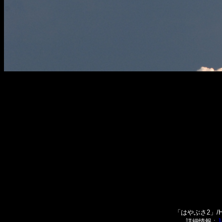
「はやぶさ2」/H
詳細情報 :
J