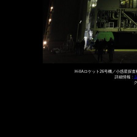
H-IIAロケット26号機／小惑星探査
詳細情報 :
ク