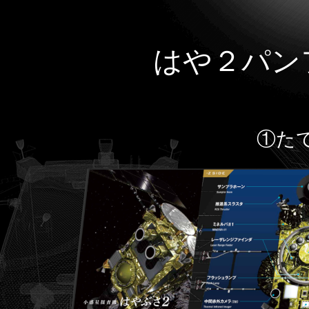
はや２パン
①た