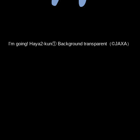
I'm going! Haya2-kun① Background transparent（©JAXA）