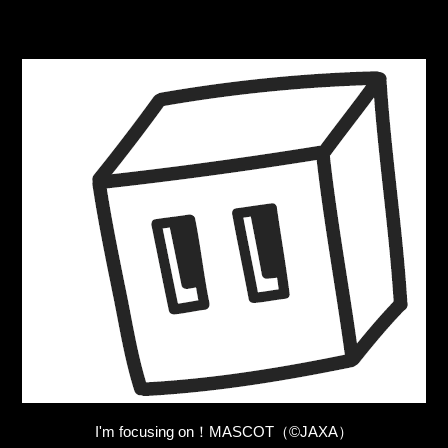
I'm focusing on！MASCOT（©JAXA）